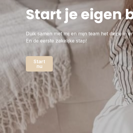
Start je eigen 
Duik samen met mij en mijn team het diepe in e
En de eerste zakelijke stap!
Start
nu