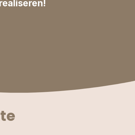
realiseren!
te