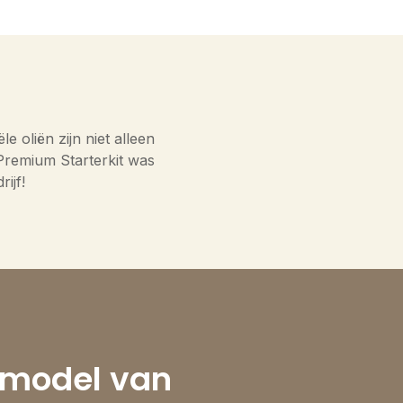
e oliën zijn niet alleen
 Premium Starterkit was
ijf!
 model van