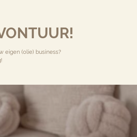
AVONTUUR!
w eigen (olie) business?
!