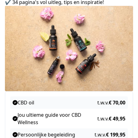
✔️ 34 pagina's vol uitleg, tips en inspiratie!
CBD oil
t.w.v.
€ 70,00
Jou ultieme guide voor CBD
t.w.v.
€ 49,95
Wellness
Persoonlijke begeleiding
t.w.v.
€ 199,95