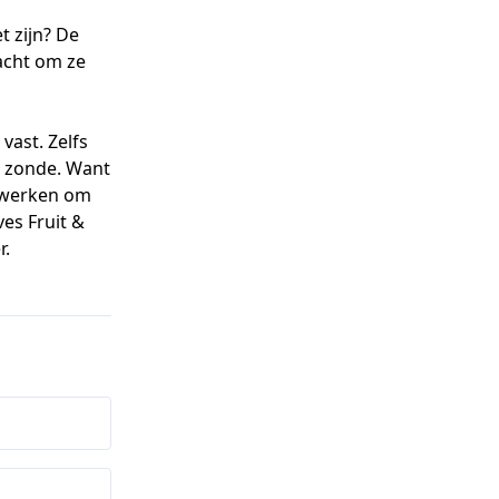
t zijn? De
acht om ze
vast. Zelfs
is zonde. Want
t werken om
es Fruit &
r.