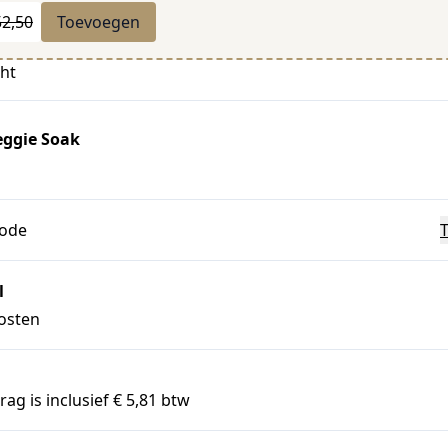
52,50
Toevoegen
cht
eggie Soak
code
l
osten
ag is inclusief € 5,81 btw