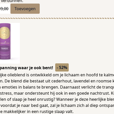
x verdunnen.
39,00
Toevoegen
- 52%
panning waar je ook bent!
ijke olieblend is ontwikkeld om je lichaam en hoofd te kal
. De blend die bestaat uit cederhout, lavendel en roomse 
m emoties in balans te brengen. Daarnaast verlicht de tranqu
 stress, maar ondersteunt hij ook in een goede nachtrust. Ku
llen of slaap je heel onrustig? Wanneer je deze heerlijke bl
voordat je naar bed gaat, zal je lichaam zich al diep ontsp
 makkelijker in een rustige slaap valt.