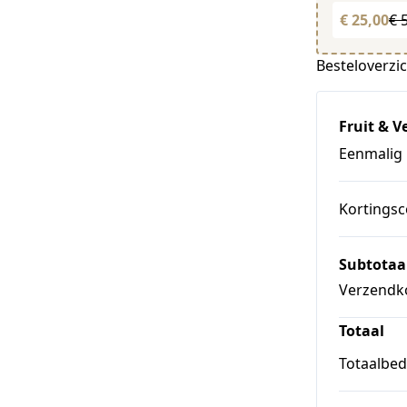
€ 25,00
€ 
Besteloverzi
Fruit & V
Eenmalig
Kortings
Subtotaa
Verzendk
Totaal
Totaalbedr