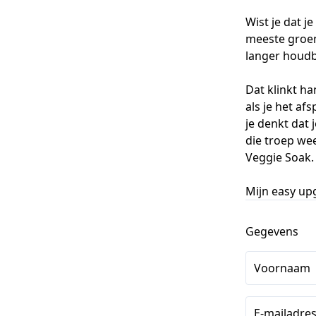
Wist je dat j
meeste groen
langer houdb
Dat klinkt ha
als je het af
je denkt dat 
die troep we
Veggie Soak. E
Mijn easy up
Gegevens
Voornaam
E-mailadre