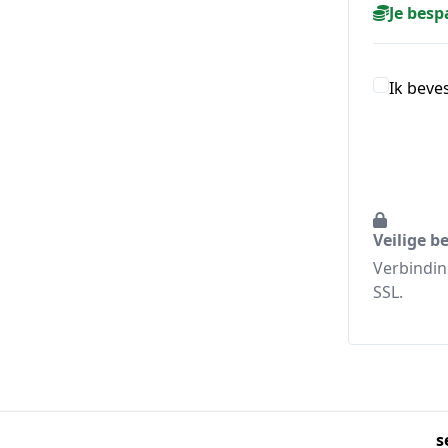
Je besp
Ik beve
Veilige b
Verbindin
SSL.
s