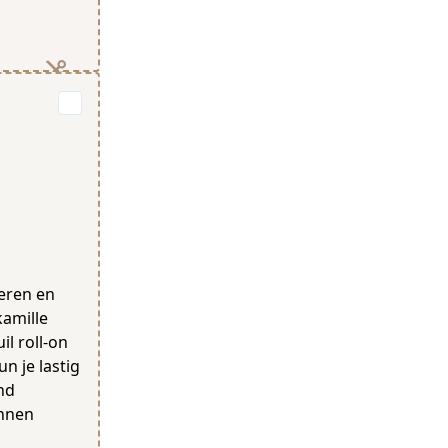
meren en
kamille
il roll-on
n je lastig
end
annen