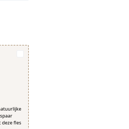
natuurlijke
espaar
 deze fles