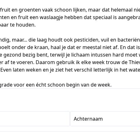
e fruit en groenten vaak schoon lijken, maar dat helemaal nie
ten en fruit een waslaagje hebben dat speciaal is aangebr
aar te houden.
ndig, maar... die laag houdt ook pesticiden, vuil en bacteriën 
spoelt onder de kraan, haal je dat er meestal niet af. En dat 
je gezond bezig bent, terwijl je lichaam intussen hard moe
er af te voeren. Daarom gebruik ik elke week trouw de Thiev
ven laten weken en je ziet het verschil letterlijk in het wate
grade voor een écht schoon begin van de week.
Achternaam
s