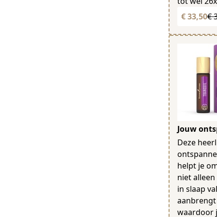
tot wel 26
€ 33,50
€ 
Jouw onts
Deze heerl
ontspannen
helpt je o
niet alleen
in slaap va
aanbrengt 
waardoor je