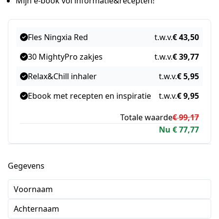
Mijn e-book vol informatie&recepten!
Fles Ningxia Red
t.w.v.
€ 43,50
30 MightyPro zakjes
t.w.v.
€ 39,77
Relax&Chill inhaler
t.w.v.
€ 5,95
Ebook met recepten en inspiratie
t.w.v.
€ 9,95
Totale waarde
€ 99,17
Nu € 77,77
Gegevens
Voornaam
Achternaam