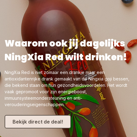
Waarom ook jij dagelijks
NingXia Red wilt drinken!
NingXia Red is niet zomaar een drankje maar een
antioxidantenrijke drank gemaakt van de Ningxia goji bessen,
die bekend staan om hun gezondheidsvoordelen. Het wordt
vaak gepromoot voor zijn energieboost,
immuunsysteemondersteuning en anti-
verouderingseigenschappen.
Bekijk direct de deal!