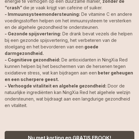
energie te verhogen op een duurzame manier,
zonder de
“crash”
die je vaak krijgt van cafeïne of suiker.
- Immuunsysteemondersteuning:
De vitamine C en andere
voedingsstoffen helpen om het immuunsysteem te versterken
en de algehele gezondheid te ondersteunen.
- Gezonde spijsvertering:
De drank bevat vezels die helpen
bij een gezonde spijsvertering, het verbeteren van de
stoelgang en het bevorderen van een
goede
darmgezondheid.
- Cognitieve gezondheid:
De antioxidanten in NingXia Red
kunnen helpen bij het beschermen van de hersenen tegen
oxidatieve stress, wat kan bijdragen aan een
beter geheugen
en een scherpere geest.
- Verhoogde vitaliteit en algehele gezondheid:
Door de
natuurlijke ingrediënten kan NingXia Red het algehele welzijn
ondersteunen, wat bijdraagt aan een langdurige gezondheid
en vitaliteit.
Nu met korting en GRATIS EBOOK!