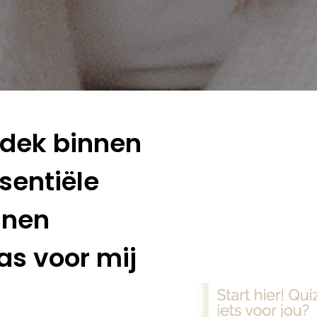
tdek binnen
sentiële
nnen
as voor mij